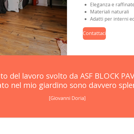
Eleganza e raffinat
Materiali naturali
Adatti per interni e
Contattaci
to del lavoro svolto da ASF BLOCK PAV
o nel mio giardino sono davvero splend
[Giovanni Doria]