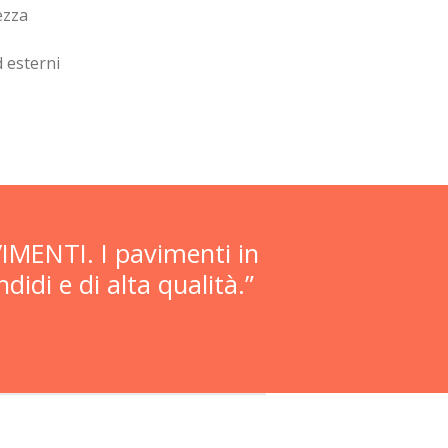
ezza
d esterni
IMENTI. I pavimenti in
idi e di alta qualità.”