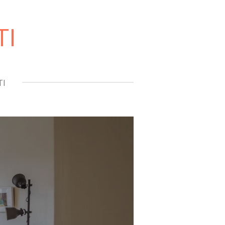
TI
TI