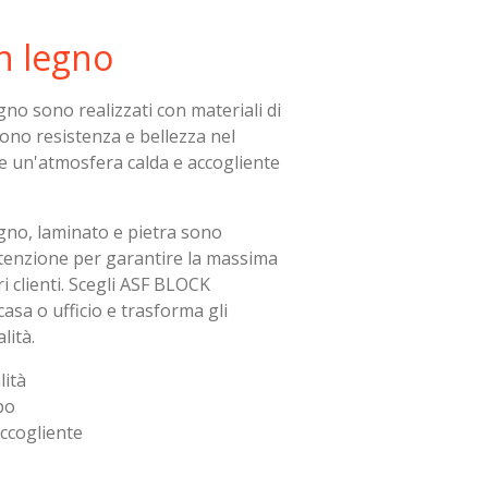
n legno
egno sono realizzati con materiali di
cono resistenza e bellezza nel
re un'atmosfera calda e accogliente
egno, laminato e pietra sono
attenzione per garantire la massima
i clienti. Scegli ASF BLOCK
asa o ufficio e trasforma gli
lità.
lità
po
ccogliente